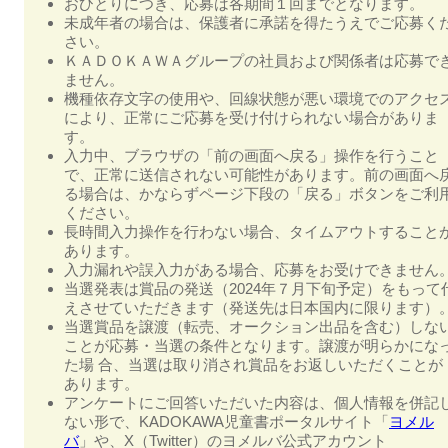
おひとりにつき、応募は各期間１回までとなります。
未成年者の場合は、保護者に承諾を得たうえでご応募く
さい。
ＫＡＤＯＫＡＷＡグループの社員および関係者は応募で
ません。
機種依存文字の使用や、回線状態が悪い環境でのアクセ
により、正常にご応募を受け付けられない場合がありま
す。
入力中、ブラウザの「前の画面へ戻る」操作を行うこと
で、正常に送信されない可能性があります。前の画面へ
る場合は、かならずページ下段の「戻る」ボタンをご利
ください。
長時間入力操作を行わない場合、タイムアウトすること
あります。
入力漏れや誤入力がある場合、応募をお受けできません
当選発表は賞品の発送（2024年７月下旬予定）をもって
えさせていただきます（発送先は日本国内に限ります）
当選賞品を譲渡（転売、オークション出品を含む）しな
ことが応募・当選の条件となります。譲渡が明らかにな
た場 合、当選は取り消され賞品をお返しいただくことが
あります。
アンケートにご回答いただいた内容は、個人情報を併記
ない形で、KADOKAWA児童書ポータルサイト「
ヨメル
バ
」や、X（Twitter）のヨメルバ公式アカウント