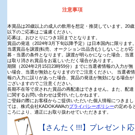
注意事項
本賞品は20歳以上の成人の飲用を想定・推奨しています。20歳
以下のご応募はご遠慮ください。
応募は、おひとりにつき1回までとなります。
賞品の発送（2024年3月下旬以降予定）は日本国内に限ります
当選賞品を譲渡(転売、オークション出品含む) しないことが応
募・当選の条件となります。譲渡が明らかになった場合、当選
は取り消され賞品をお返しいただく場合があります。
期限（2024年2月15日23時59分）までに当選者情報の入力が無
い場合、当選が無効となりますのでご注意ください。 当選者情
報の入力に誤りがあった場合、賞品の発送が無効になる場合が
ございますのでご注意ください。
長期不在等で戻された賞品の再配達はできません。また、配達
に関するお問い合わせは受付いたしかねます。
ご登録の際にお客様からご提供いただいた個人情報につきまし
ては、株式会社KADOKAWAの
プライバシーポリシー
の定める
ころにより、適正にお取り扱わせていただきます。
【さんたく!!!】プレゼント応